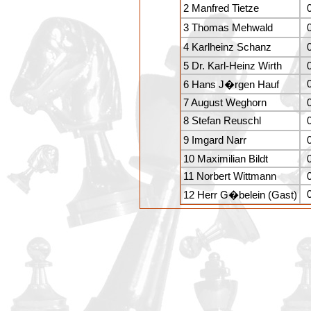
2 Manfred Tietze
3 Thomas Mehwald
4 Karlheinz Schanz
5 Dr. Karl-Heinz Wirth
6 Hans J�rgen Hauf
7 August Weghorn
8 Stefan Reuschl
9 Imgard Narr
10 Maximilian Bildt
11 Norbert Wittmann
12 Herr G�belein (Gast)